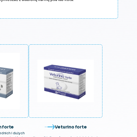
 forte
Veturino forte
ednich i dużych