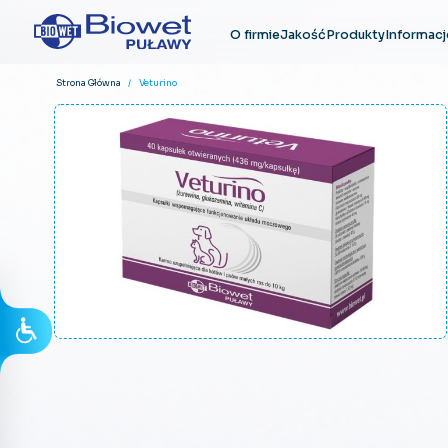
O firmie
Jakość
Produkty
Informacj
Strona Główna
/ Veturino