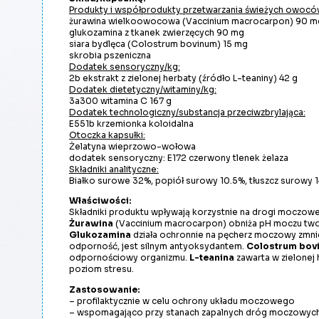
Produkty i współprodukty przetwarzania świeżych owoców
żurawina wielkoowocowa
(Vaccinium macrocarpon)
90 m
glukozamina z tkanek zwierzęcych 90 mg
siara bydlęca
(Colostrum bovinum)
15 mg
skrobia pszeniczna
Dodatek sensoryczny/kg:
2b ekstrakt z zielonej herbaty (źródło L-teaniny) 42 g
Dodatek dietetyczny/witaminy/kg:
3a300 witamina C 167 g
Dodatek technologiczny/substancja przeciwzbrylająca:
E551b krzemionka koloidalna
Otoczka kapsułki:
Żelatyna wieprzowo-wołowa
dodatek sensoryczny: E172 czerwony tlenek żelaza
Składniki analityczne:
Białko surowe 32%, popiół surowy 10.5%, tłuszcz surowy 
Właściwości:
Składniki produktu wpływają korzystnie na drogi moczo
Żurawina
(Vaccinium macrocarpon)
obniża pH moczu twor
Glukozamina
działa ochronnie na pęcherz moczowy zmnie
odporność, jest silnym antyoksydantem.
Colostrum bov
odpornościowy organizmu.
L-teanina
zawarta w zielonej
poziom stresu.
Zastosowanie:
– profilaktycznie w celu ochrony układu moczowego
– wspomagająco przy stanach zapalnych dróg moczowyc