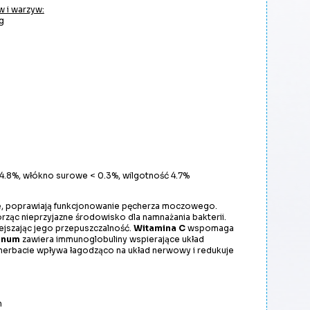
 i warzyw:
g
14.8%, włókno surowe < 0.3%, wilgotność 4.7%
we, poprawiają funkcjonowanie pęcherza moczowego.
ząc nieprzyjazne środowisko dla namnażania bakterii.
jszając jego przepuszczalność.
Witamina C
wspomaga
inum
zawiera immunoglobuliny wspierające układ
 herbacie wpływa łagodząco na układ nerwowy i redukuje
h