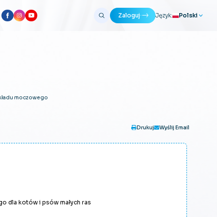
Polski
Zaloguj
Język:
Polski
Litewski
Angielski
Ukraiński
 układu moczowego
Drukuj
Wyślij Email
o dla kotów i psów małych ras