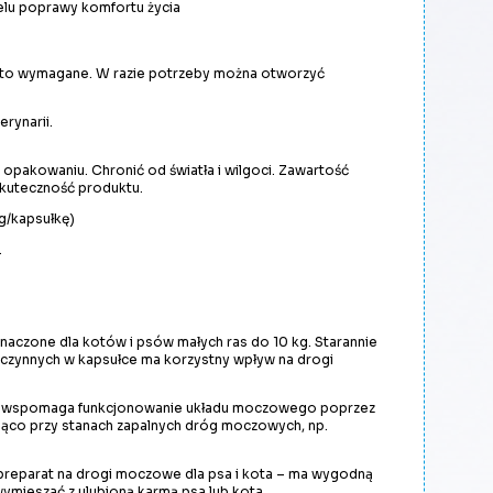
celu poprawy komfortu życia
st to wymagane. W razie potrzeby można otworzyć
rynarii.
pakowaniu. Chronić od światła i wilgoci. Zawartość
 skuteczność produktu.
g/kapsułkę)
.
aczone dla kotów i psów małych ras do 10 kg. Starannie
 czynnych w kapsułce ma korzystny wpływ na drogi
nie, wspomaga funkcjonowanie układu moczowego poprzez
jąco przy stanach zapalnych dróg moczowych, np.
 preparat na drogi moczowe dla psa i kota – ma wygodną
wymieszać z ulubioną karmą psa lub kota.