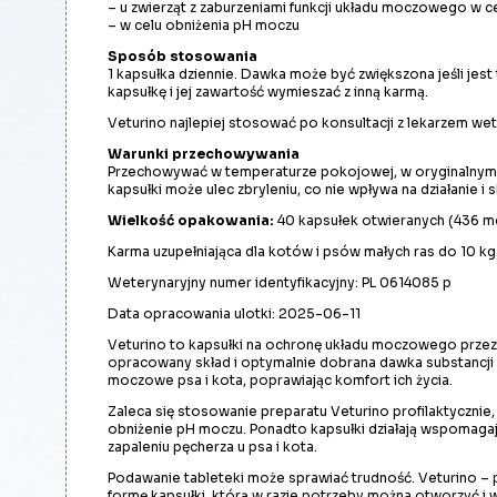
– u zwierząt z zaburzeniami funkcji układu moczowego w 
– w celu obniżenia pH moczu
Sposób stosowania
1 kapsułka dziennie. Dawka może być zwiększona jeśli je
kapsułkę i jej zawartość wymieszać z inną karmą.
Veturino najlepiej stosować po konsultacji z lekarzem wete
Warunki przechowywania
Przechowywać w temperaturze pokojowej, w oryginalnym o
kapsułki może ulec zbryleniu, co nie wpływa na działanie i
Wielkość opakowania:
40 kapsułek otwieranych (436 m
Karma uzupełniająca dla kotów i psów małych ras do 10 kg
Weterynaryjny numer identyfikacyjny: PL 0614085 p
Data opracowania ulotki: 2025-06-11
Veturino to kapsułki na ochronę układu moczowego przezn
opracowany skład i optymalnie dobrana dawka substancji
moczowe psa i kota, poprawiając komfort ich życia.
Zaleca się stosowanie preparatu Veturino profilaktycz
obniżenie pH moczu. Ponadto kapsułki działają wspomaga
zapaleniu pęcherza u psa i kota.
Podawanie tableteki może sprawiać trudność. Veturino –
formę kapsułki, którą w razie potrzeby można otworzyć i 