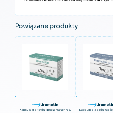
Powiązane produkty
Urometin
Urometin
Kapsułki dla kotów i psów małych ras,
Kapsułki dla psów ras śr