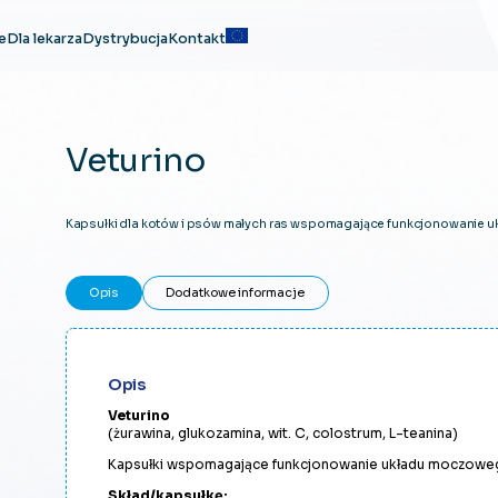
e
Dla lekarza
Dystrybucja
Kontakt
Veturino
Kapsułki dla kotów i psów małych ras wspomagające funkcjonowanie
Opis
Dodatkowe informacje
Opis
Veturino
(żurawina, glukozamina, wit. C, colostrum, L-teanina)
Kapsułki wspomagające funkcjonowanie układu moczoweg
Skład/kapsułkę: